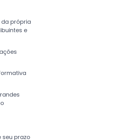
 da própria
ibuintes e
gações
formativa
grandes
to
e seu prazo