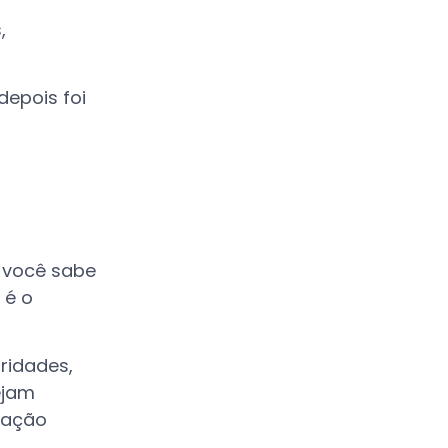
,
depois foi
s você sabe
 é o
ridades,
ejam
igação