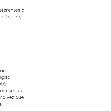
eferentes à
o Líquido,
isam
igital
stá
 vem sendo
uma vez que
.