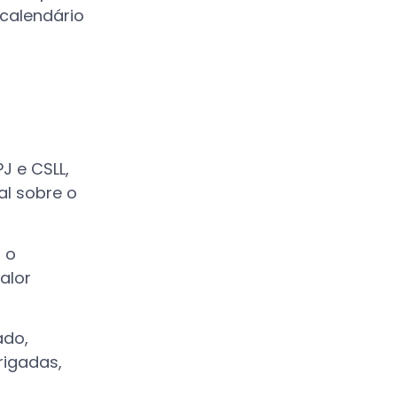
-calendário
J e CSLL,
al sobre o
 o
alor
ado,
rigadas,