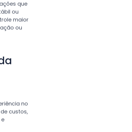
mações que
ábil ou
trole maior
gação ou
 da
riência no
 de custos,
 e