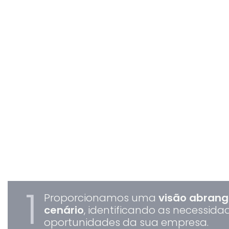
Fazer a diferença é
exigente,
descubra
nosso passo a pass
Na busca por resultados tangíveis, desenvolve
personalizadas e em perfeita sintonia com as 
negócio. Uma abordagem que reflete o nosso 
impactos reais.
1
Proporcionamos uma
visão abrang
cenário
, identificando as necessida
oportunidades da sua empresa.