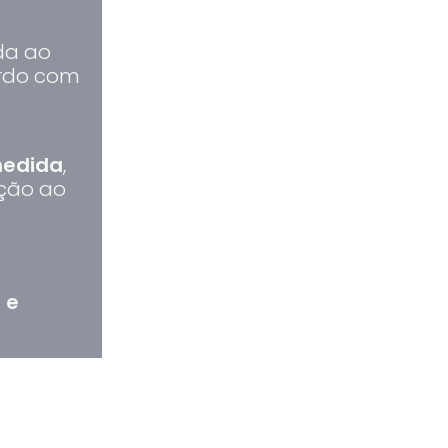
da ao
ordo com
medida
,
ção ao
 e