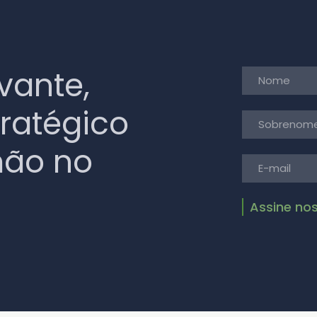
vante,
tratégico
mão no
Assine no